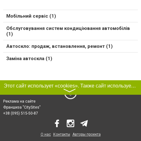
Мобільний сервіс (1)
Обслуговування систем кондиціювання автомобілів
(1)
Автоскло: продаж, встановлення, ремонт (1)
Заміна автоскла (1)
Этот сайт использует «cookies». Также сайт использует интернет-сервис для сбора технических данных касательно посетителей с целью получения маркетинговой и статистической информации. Условия обработки данных посетителей сайта см.
〉
Реклама на сайте
Франшиза "CitySites"
+38 (095) 515-50-87
О нас
Контакты
Авторы проекта